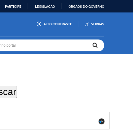
PARTICIPE
LEGISLAÇÃO
ÓRGÃOS DO GOVERNO
ALTO CONTRASTE
VLIBRAS
r no portal
r no portal
.