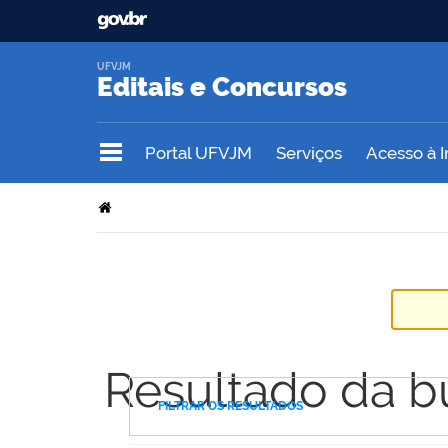
UFVJM
Editais e Concursos
Portal UFVJM
Serviços
Acesso à 
Resultado da b
FILTRAR OS RESULTADOS