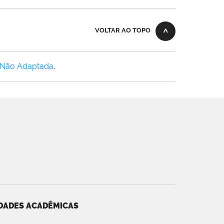
VOLTAR AO TOPO
 Não Adaptada
.
DADES ACADÊMICAS