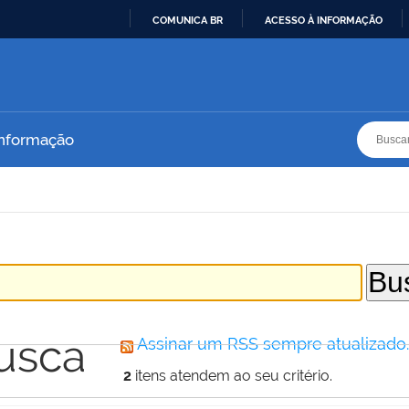
COMUNICA BR
ACESSO À INFORMAÇÃO
IR
PARA
O
CONTEÚDO
Busca
Busca
Informação
usca
Assinar um RSS sempre atualizado
2
itens atendem ao seu critério.