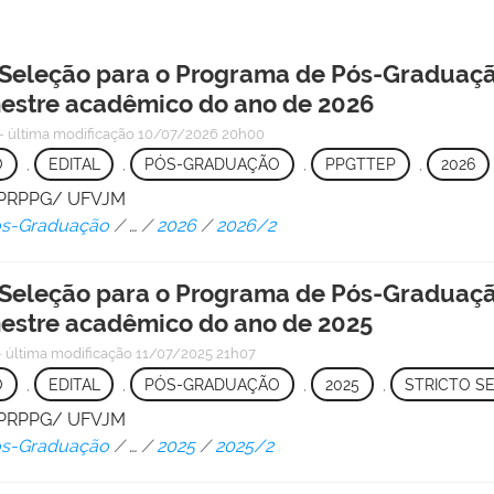
Seleção para o Programa de Pós-Graduação
estre acadêmico do ano de 2026
—
última modificação
10/07/2026 20h00
O
,
EDITAL
,
PÓS-GRADUAÇÃO
,
PPGTTEP
,
2026
 - PRPPG/ UFVJM
Pós-Graduação
/
…
/
2026
/
2026/2
Seleção para o Programa de Pós-Graduação
estre acadêmico do ano de 2025
—
última modificação
11/07/2025 21h07
O
,
EDITAL
,
PÓS-GRADUAÇÃO
,
2025
,
STRICTO S
 - PRPPG/ UFVJM
Pós-Graduação
/
…
/
2025
/
2025/2