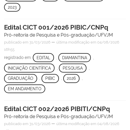
2023
Edital CICT 001/2026 PIBIC/CNPq
Pró-reitoria de Pesquisa e Pós-graduação/UFVJM
—
publicado
em 31/03/2026
última modificação
em 04/08/2026
16h55
registrado em:
EDITAL
,
DIAMANTINA
,
INICIAÇÃO CIENTÍFICA
,
PESQUISA
,
GRADUAÇÃO
,
PIBIC
,
2026
,
EM ANDAMENTO
Edital CICT 002/2026 PIBITI/CNPq
Pró-reitoria de Pesquisa e Pós-graduação/UFVJM
—
publicado
em 31/03/2026
última modificação
em 04/08/2026