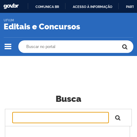
COMUNICA BR
ACESSO À INFORMAÇÃO
PARTI
IR
UFVJM
PARA
Editais e Concursos
O
CONTEÚDO
Buscar no portal
Buscar no portal
Busca