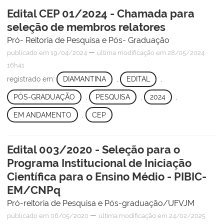
Edital CEP 01/2024 - Chamada para
seleção de membros relatores
Pró- Reitoria de Pesquisa e Pós- Graduação
—
publicado
em 19/04/2024
última modificação
em 28/05/2024
16h41
registrado em:
DIAMANTINA
,
EDITAL
,
PÓS-GRADUAÇÃO
,
PESQUISA
,
2024
,
EM ANDAMENTO
,
CEP
Edital 003/2020 - Seleção para o
Programa Institucional de Iniciação
Científica para o Ensino Médio - PIBIC-
EM/CNPq
Pró-reitoria de Pesquisa e Pós-graduação/UFVJM
—
publicado
em 06/05/2020
última modificação
em 24/02/2025