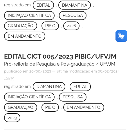
registrado em:
EDITAL
,
DIAMANTINA
,
INICIAÇÃO CIENTÍFICA
,
PESQUISA
,
GRADUAÇÃO
,
PIBIC
,
2026
,
EM ANDAMENTO
EDITAL CICT 005/2023 PIBIC/UFVJM
Pró-reitoria de Pesquisa e Pós-graduação / UFVJM
—
publicado
em 20/09/2023
última modificação
em 06/02/2024
12h35
registrado em:
DIAMANTINA
,
EDITAL
,
INICIAÇÃO CIENTÍFICA
,
PESQUISA
,
GRADUAÇÃO
,
PIBIC
,
EM ANDAMENTO
,
2023