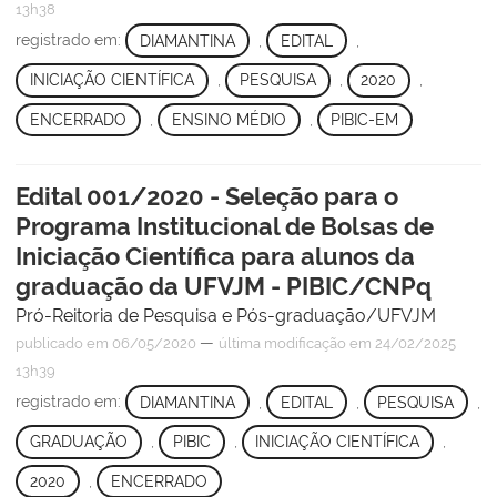
13h38
registrado em:
DIAMANTINA
,
EDITAL
,
INICIAÇÃO CIENTÍFICA
,
PESQUISA
,
2020
,
ENCERRADO
,
ENSINO MÉDIO
,
PIBIC-EM
Edital 001/2020 - Seleção para o
Programa Institucional de Bolsas de
Iniciação Científica para alunos da
graduação da UFVJM - PIBIC/CNPq
Pró-Reitoria de Pesquisa e Pós-graduação/UFVJM
—
publicado
em 06/05/2020
última modificação
em 24/02/2025
13h39
registrado em:
DIAMANTINA
,
EDITAL
,
PESQUISA
,
GRADUAÇÃO
,
PIBIC
,
INICIAÇÃO CIENTÍFICA
,
2020
,
ENCERRADO