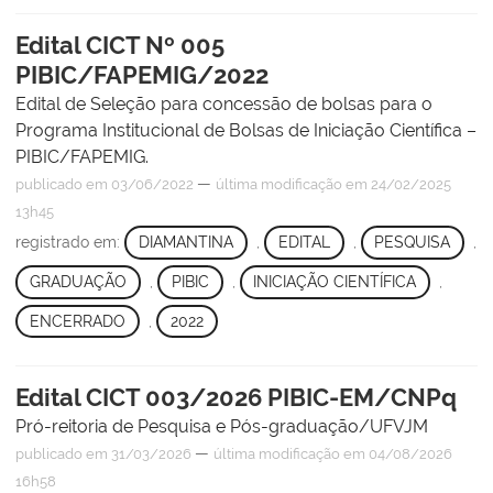
Edital CICT Nº 005
PIBIC/FAPEMIG/2022
Edital de Seleção para concessão de bolsas para o
Programa Institucional de Bolsas de Iniciação Científica –
PIBIC/FAPEMIG.
—
publicado
em 03/06/2022
última modificação
em 24/02/2025
13h45
registrado em:
DIAMANTINA
,
EDITAL
,
PESQUISA
,
GRADUAÇÃO
,
PIBIC
,
INICIAÇÃO CIENTÍFICA
,
ENCERRADO
,
2022
Edital CICT 003/2026 PIBIC-EM/CNPq
Pró-reitoria de Pesquisa e Pós-graduação/UFVJM
—
publicado
em 31/03/2026
última modificação
em 04/08/2026
16h58