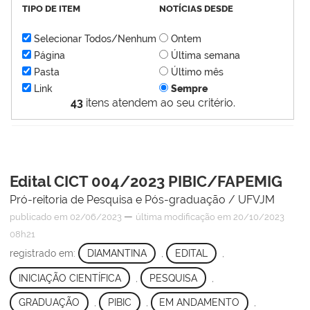
TIPO DE ITEM
NOTÍCIAS DESDE
Selecionar Todos/Nenhum
Ontem
Página
Última semana
Pasta
Último mês
Link
Sempre
43
itens atendem ao seu critério.
Edital CICT 004/2023 PIBIC/FAPEMIG
Pró-reitoria de Pesquisa e Pós-graduação / UFVJM
—
publicado
em 02/06/2023
última modificação
em 20/10/2023
08h21
registrado em:
DIAMANTINA
,
EDITAL
,
INICIAÇÃO CIENTÍFICA
,
PESQUISA
,
GRADUAÇÃO
,
PIBIC
,
EM ANDAMENTO
,