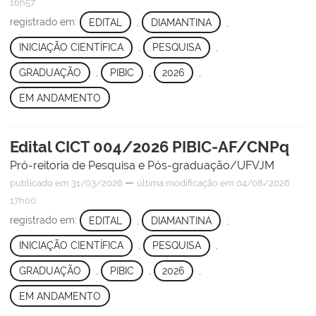
16h57
registrado em:
EDITAL
,
DIAMANTINA
,
INICIAÇÃO CIENTÍFICA
,
PESQUISA
,
GRADUAÇÃO
,
PIBIC
,
2026
,
EM ANDAMENTO
Edital CICT 004/2026 PIBIC-AF/CNPq
Pró-reitoria de Pesquisa e Pós-graduação/UFVJM
—
publicado
em 31/03/2026
última modificação
em 04/08/2026
17h00
registrado em:
EDITAL
,
DIAMANTINA
,
INICIAÇÃO CIENTÍFICA
,
PESQUISA
,
GRADUAÇÃO
,
PIBIC
,
2026
,
EM ANDAMENTO