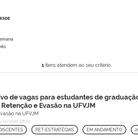
DESDE
semana
mês
1
itens atendem ao seu critério.
tivo de vagas para estudantes de graduação
 a Retenção e Evasão na UFVJM
 Evasão na UFVJM
/11/2022 17h24
DISCENTES
,
PET-ESTRATÉGIAS
,
EM ANDAMENTO
,
2