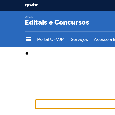
UFVJM
Editais e Concursos
Portal UFVJM
Serviços
Acesso à 