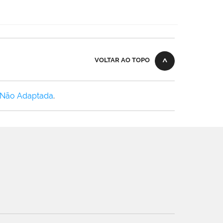
VOLTAR AO TOPO
 Não Adaptada
.