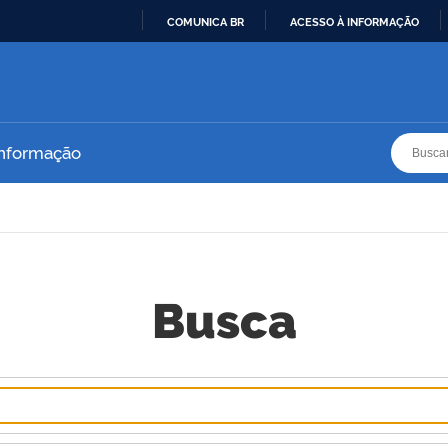
COMUNICA BR
ACESSO À INFORMAÇÃO
IR
PARA
O
CONTEÚDO
Busca
Busca
Informação
Busca