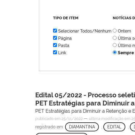
TIPO DE ITEM
NOTÍCIAS 
Selecionar Todos/Nenhum
Ontem
Página
Última 
Pasta
Último 
Link
Sempre
Edital 05/2022 - Processo sele
PET Estratégias para Diminuir
PET Estratégias para Diminuir a Retenção e
—
publicado
em 25/11/2022
última modificação
em 25
registrado em:
DIAMANTINA
,
EDITAL
,