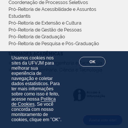
Coordenação de Processos Seletivos
Pró-Reitoria de Acessibilidade e Assuntos
Estudantis
Pró-Reitoria de Extensão e Cultura
Pró-Reitoria de Gestão de Pessoas
Pró-Reitoria de Graduação
Pró-Reitoria de Pesquisa e Pós-Graduação
UNIDADES ACADÊMICAS
Usamos cookies nos
OK
Instituto de Ciência, Engenharia e Tecnologia
sites da UFVJM para
melhorar sua
Instituto de Engenharia, Ciência e Tecnologia
experiência de
navegação e coletar
dados estatísticos. Para
ter mais informações
sobre como isso é feito,
acesse nossa
Política
de Cookies
. Se você
concorda com nosso
monitoramento de
cookies, clique em "OK".
Avalie este site!