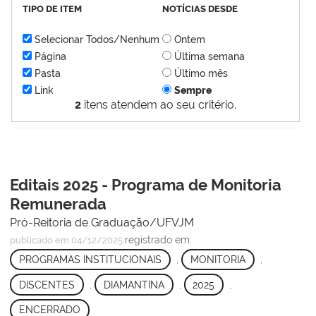
TIPO DE ITEM
NOTÍCIAS DESDE
Selecionar Todos/Nenhum
Ontem
Página
Última semana
Pasta
Último mês
Link
Sempre
2
itens atendem ao seu critério.
Editais 2025 - Programa de Monitoria
Remunerada
Pró-Reitoria de Graduação/UFVJM
registrado em:
publicado
em 04/12/2025
PROGRAMAS INSTITUCIONAIS
,
MONITORIA
,
DISCENTES
,
DIAMANTINA
,
2025
,
ENCERRADO