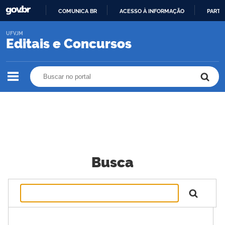
COMUNICA BR
ACESSO À INFORMAÇÃO
PARTI
IR
UFVJM
PARA
Editais e Concursos
O
CONTEÚDO
Buscar no portal
Buscar no portal
Busca