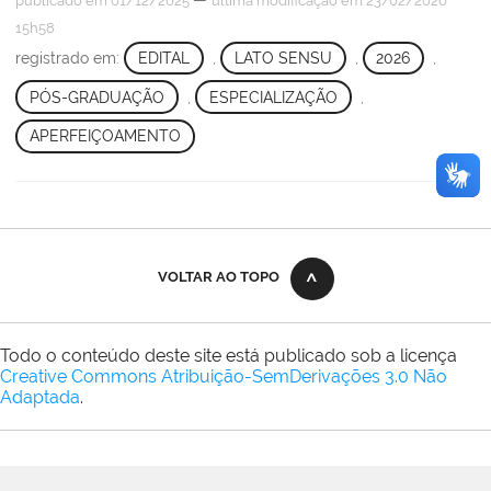
publicado
em 01/12/2025
última modificação
em 23/02/2026
15h58
registrado em:
EDITAL
,
LATO SENSU
,
2026
,
PÓS-GRADUAÇÃO
,
ESPECIALIZAÇÃO
,
APERFEIÇOAMENTO
VOLTAR AO TOPO
Todo o conteúdo deste site está publicado sob a licença
Creative Commons Atribuição-SemDerivações 3.0 Não
Adaptada
.