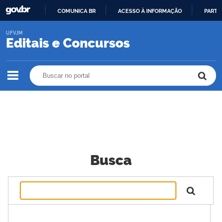
COMUNICA BR
ACESSO À INFORMAÇÃO
PARTI
IR
UFVJM
PARA
Editais e Concursos
O
CONTEÚDO
Buscar no portal
Buscar no portal
Busca