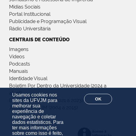
Mídias Sociais
Portal Institucional
Publicidade e Programação Visual
Rádio Universitária
CENTRAIS DE CONTEÚDO
Imagens
Vídeos
Podcasts
Manuais
Identidade Visual
Boletim Por Dentro da Universidade (2024 a
atual)
Usamos cookies nos
OK
Boletim Informativo (2021 a 2023)
sites da UFVJM para
melhorar sua
Jornal da UFVJM (2004 a 2015)
experiência de
navegação e coletar
dados estatísticos. Para
ter mais informações
sobre como isso é feito,