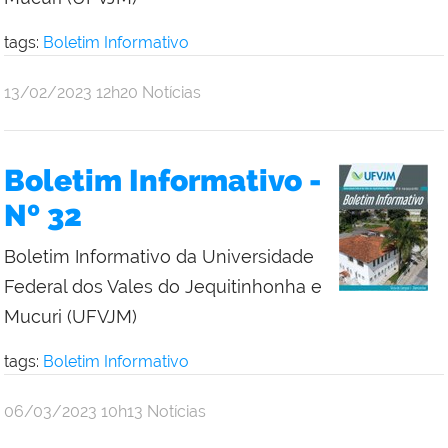
tags:
Boletim Informativo
publicado
13/02/2023
12h20
Notícias
Boletim Informativo -
Nº 32
Boletim Informativo da Universidade
Federal dos Vales do Jequitinhonha e
Mucuri (UFVJM)
tags:
Boletim Informativo
publicado
06/03/2023
10h13
Notícias