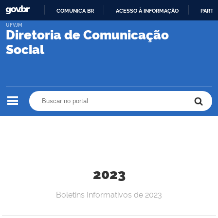
COMUNICA BR
ACESSO À INFORMAÇÃO
PARTI
IR
UFVJM
Diretoria de Comunicação
PARA
O
Social
CONTEÚDO
Buscar no portal
Buscar no portal
2023
Boletins Informativos de 2023