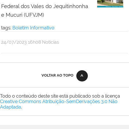
Federal dos Vales do Jequitinhonha
e Mucuri (UFVJM)
tags:
Boletim Informativo
publicado
24/07/2023
16h08
Notícias
VOLTAR AO TOPO
Todo o conteúdo deste site está publicado sob a licença
Creative Commons Atribuição-SemDerivações 3.0 Não
Adaptada
.