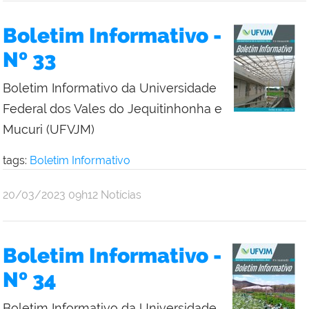
Boletim Informativo -
Nº 33
Boletim Informativo da Universidade
Federal dos Vales do Jequitinhonha e
Mucuri (UFVJM)
tags:
Boletim Informativo
publicado
20/03/2023
09h12
Notícias
Boletim Informativo -
Nº 34
Boletim Informativo da Universidade