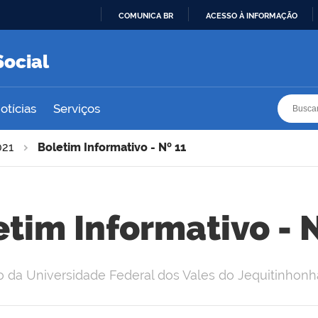
COMUNICA BR
ACESSO À INFORMAÇÃO
IR
PARA
Social
O
CONTEÚDO
Busca
Busca
otícias
Serviços
021
Boletim Informativo - Nº 11
etim Informativo - N
o da Universidade Federal dos Vales do Jequitinhon