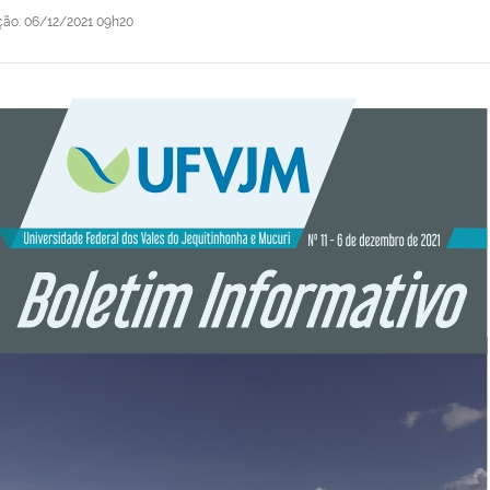
ção
:
06/12/2021 09h20