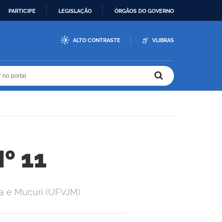
PARTICIPE
LEGISLAÇÃO
ÓRGÃOS DO GOVERNO
ALTO CONTRASTE
VLIBRAS
r no portal
r no portal
º 11
ha e Mucuri (UFVJM)