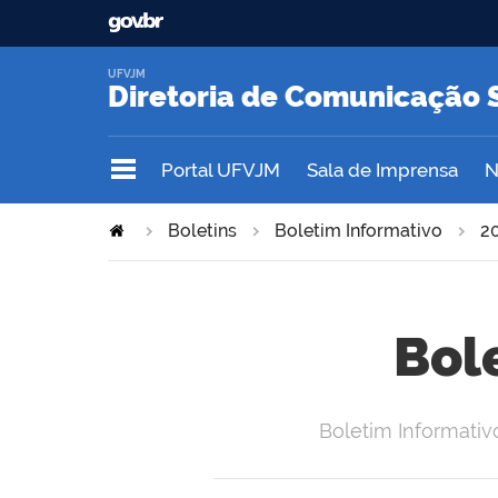
UFVJM
Diretoria de Comunicação 
Portal UFVJM
Sala de Imprensa
N
Boletins
Boletim Informativo
2
Bol
Boletim Informativ