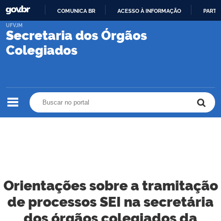
COMUNICA BR
ACESSO À INFORMAÇÃO
PARTI
IR
UFVJM
Secretaria dos Órgãos
PARA
O
Colegiados
CONTEÚDO
Buscar no portal
Buscar no portal
Orientações sobre a tramitação
de processos SEI na secretária
dos órgãos colegiados da