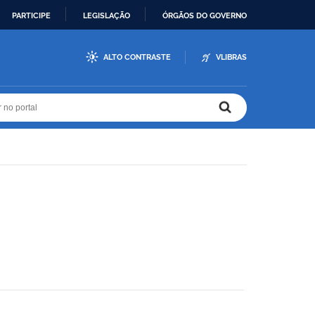
PARTICIPE
LEGISLAÇÃO
ÓRGÃOS DO GOVERNO
ALTO CONTRASTE
VLIBRAS
r no portal
r no portal