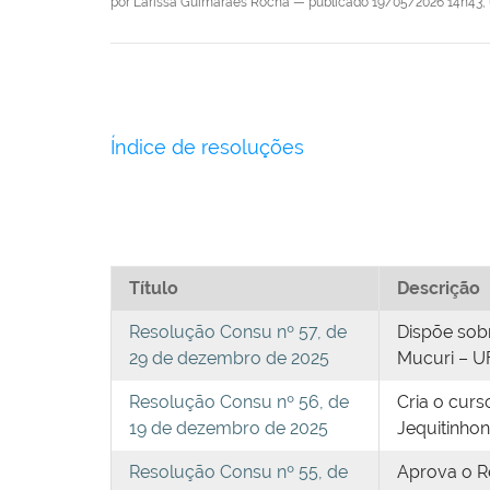
por
Larissa Guimarães Rocha
—
publicado
19/05/2026 14h43,
Índice de resoluções
Título
Descrição
Resolução Consu nº 57, de
Dispõe sob
29 de dezembro de 2025
Mucuri – 
Resolução Consu nº 56, de
Cria o curs
19 de dezembro de 2025
Jequitinhon
Resolução Consu nº 55, de
Aprova o Re