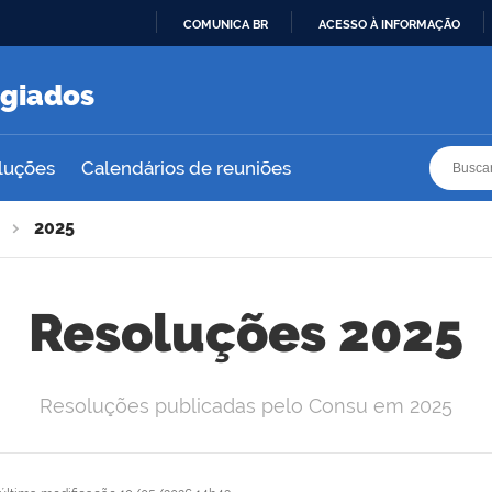
COMUNICA BR
ACESSO À INFORMAÇÃO
IR
PARA
egiados
O
CONTEÚDO
Busca
Busca
luções
Calendários de reuniões
2025
Resoluções 2025
Resoluções publicadas pelo Consu em 2025