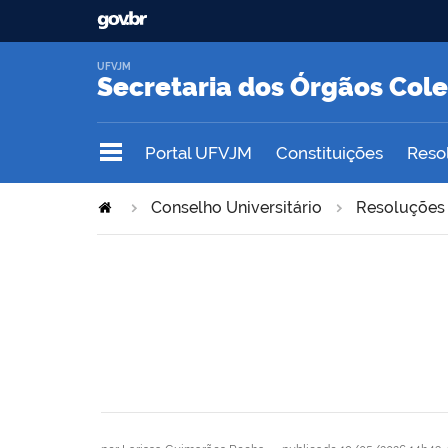
UFVJM
Secretaria dos Órgãos Col
Portal UFVJM
Constituições
Reso
Conselho Universitário
Resoluções