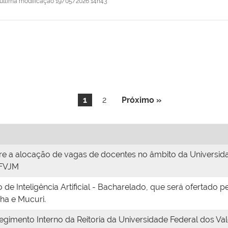
última modificação
19/05/2026 14h43
1
2
Próximo »
re a alocação de vagas de docentes no âmbito da Universida
UFVJM
o de Inteligência Artificial - Bacharelado, que será ofertado 
ha e Mucuri.
gimento Interno da Reitoria da Universidade Federal dos Val