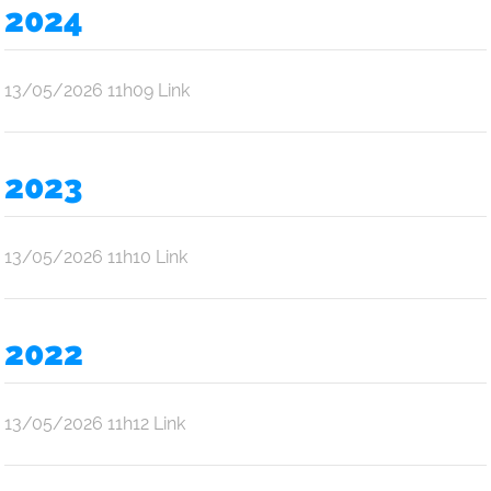
Oliveira
2024
Araújo
por
publicado
13/05/2026
11h09
Link
Ana
Júlia
Oliveira
2023
Araújo
por
publicado
13/05/2026
11h10
Link
Ana
Júlia
Oliveira
2022
Araújo
por
publicado
13/05/2026
11h12
Link
Ana
Júlia