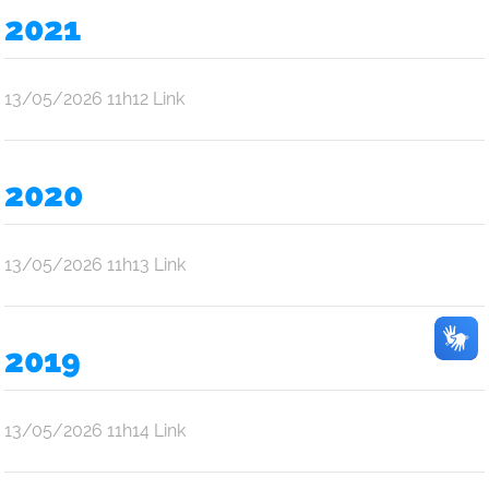
Oliveira
2021
Araújo
por
publicado
13/05/2026
11h12
Link
Ana
Júlia
Oliveira
2020
Araújo
por
publicado
13/05/2026
11h13
Link
Ana
Júlia
Oliveira
2019
Araújo
por
publicado
13/05/2026
11h14
Link
Ana
Júlia