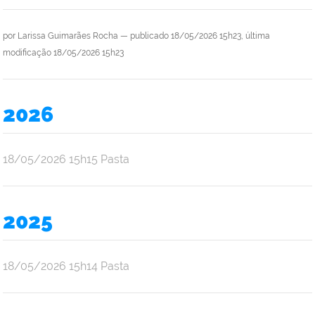
por
Larissa Guimarães Rocha
—
publicado
18/05/2026 15h23,
última
modificação
18/05/2026 15h23
2026
por
publicado
18/05/2026
15h15
Pasta
Ana
Júlia
Oliveira
2025
Araújo
por
publicado
18/05/2026
15h14
Pasta
Ana
Júlia