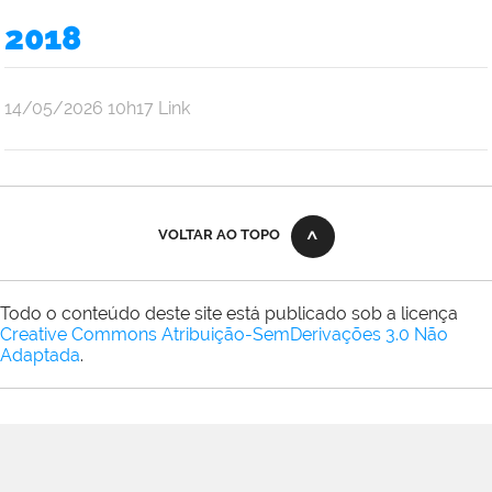
Oliveira
2018
Araújo
por
publicado
14/05/2026
10h17
Link
Ana
Júlia
Oliveira
Araújo
VOLTAR AO TOPO
Todo o conteúdo deste site está publicado sob a licença
Creative Commons Atribuição-SemDerivações 3.0 Não
Adaptada
.