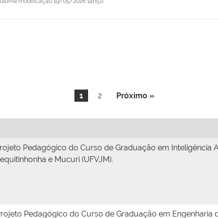
última modificação
19/05/2026 14h50
1
2
Próximo »
rojeto Pedagógico do Curso de Graduação em Inteligência Art
Jequitinhonha e Mucuri (UFVJM).
rojeto Pedagógico do Curso de Graduação em Engenharia de 