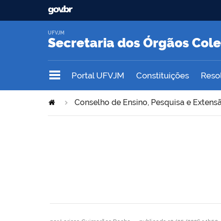
UFVJM
Secretaria dos Órgãos Col
Portal UFVJM
Constituições
Reso
Conselho de Ensino, Pesquisa e Extens