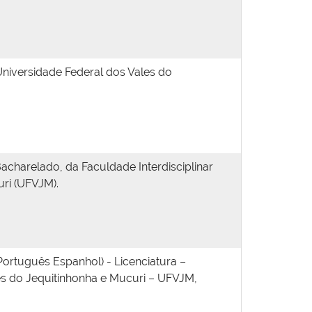
niversidade Federal dos Vales do
charelado, da Faculdade Interdisciplinar
ri (UFVJM).
rtuguês Espanhol) - Licenciatura –
es do Jequitinhonha e Mucuri – UFVJM,