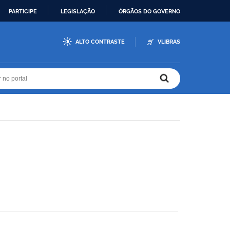
PARTICIPE
LEGISLAÇÃO
ÓRGÃOS DO GOVERNO
ALTO CONTRASTE
VLIBRAS
r no portal
r no portal