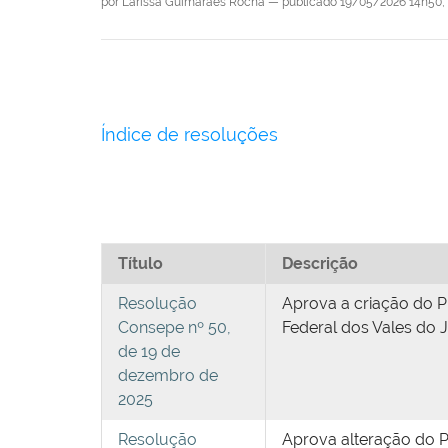
por
Larissa Guimarães Rocha
—
publicado
19/05/2026 14h50,
Índice de resoluções
Título
Descrição
Resolução
Aprova a criação do P
Consepe nº 50,
Federal dos Vales do 
de 19 de
dezembro de
2025
Resolução
Aprova alteração do P