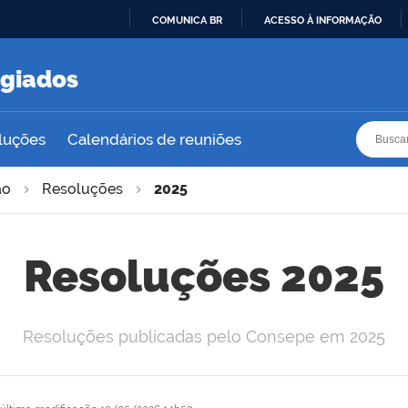
COMUNICA BR
ACESSO À INFORMAÇÃO
IR
PARA
egiados
O
CONTEÚDO
Busca
Busca
luções
Calendários de reuniões
ão
Resoluções
2025
Resoluções 2025
Resoluções publicadas pelo Consepe em 2025