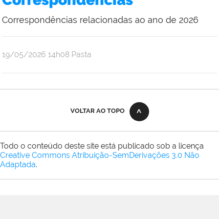
Araújo
Correspondências relacionadas ao ano de 2026
por
publicado
19/05/2026
14h08
Pasta
Ana
Júlia
Oliveira
Araújo
VOLTAR AO TOPO
Todo o conteúdo deste site está publicado sob a licença
Creative Commons Atribuição-SemDerivações 3.0 Não
Adaptada
.