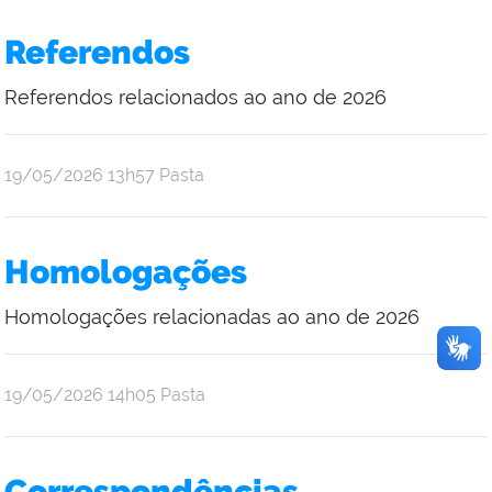
Júlia
Oliveira
Referendos
Araújo
Referendos relacionados ao ano de 2026
por
publicado
19/05/2026
13h57
Pasta
Ana
Júlia
Oliveira
Homologações
Araújo
Homologações relacionadas ao ano de 2026
por
publicado
19/05/2026
14h05
Pasta
Ana
Júlia
Oliveira
Correspondências