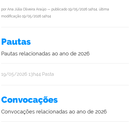
por
Ana Júlia Oliveira Araújo
—
publicado
19/05/2026 14h14,
última
modificação
19/05/2026 14h14
Pautas
Pautas relacionadas ao ano de 2026
por
publicado
19/05/2026
13h44
Pasta
Ana
Júlia
Oliveira
Convocações
Araújo
Convocações relacionadas ao ano de 2026