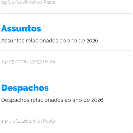
por
publicado
19/05/2026
13h50
Pasta
Ana
Júlia
Oliveira
Assuntos
Araújo
Assuntos relacionados ao ano de 2026
por
publicado
19/05/2026
13h53
Pasta
Ana
Júlia
Oliveira
Despachos
Araújo
Despachos relacionados ao ano de 2026
por
publicado
19/05/2026
13h55
Pasta
Ana