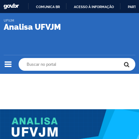
COMUNICA BR
ACESSO À INFORMAÇÃO
PARTI
IR
UFVJM
PARA
Analisa UFVJM
O
CONTEÚDO
Buscar no portal
Buscar no portal