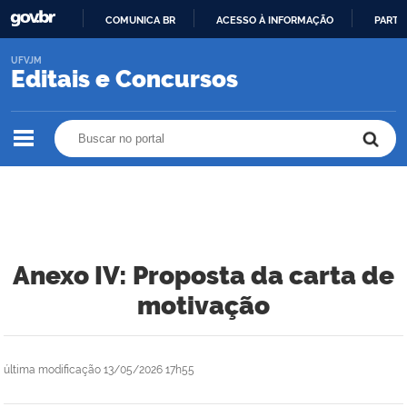
COMUNICA BR
ACESSO À INFORMAÇÃO
PARTI
IR
UFVJM
PARA
Editais e Concursos
O
CONTEÚDO
Buscar no portal
Buscar no portal
Anexo IV: Proposta da carta de
motivação
última modificação
13/05/2026 17h55