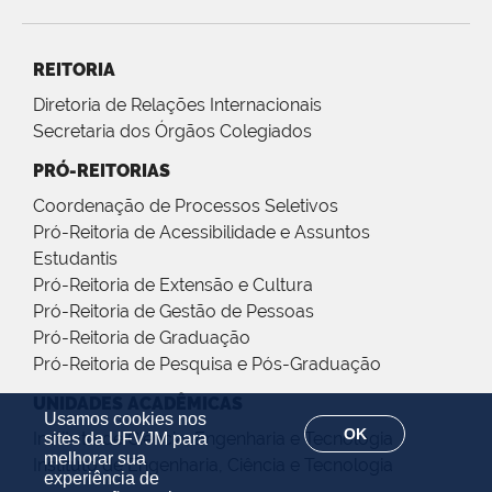
REITORIA
Diretoria de Relações Internacionais
Secretaria dos Órgãos Colegiados
PRÓ-REITORIAS
Coordenação de Processos Seletivos
Pró-Reitoria de Acessibilidade e Assuntos
Estudantis
Pró-Reitoria de Extensão e Cultura
Pró-Reitoria de Gestão de Pessoas
Pró-Reitoria de Graduação
Pró-Reitoria de Pesquisa e Pós-Graduação
UNIDADES ACADÊMICAS
Usamos cookies nos
OK
Instituto de Ciência, Engenharia e Tecnologia
sites da UFVJM para
melhorar sua
Instituto de Engenharia, Ciência e Tecnologia
experiência de