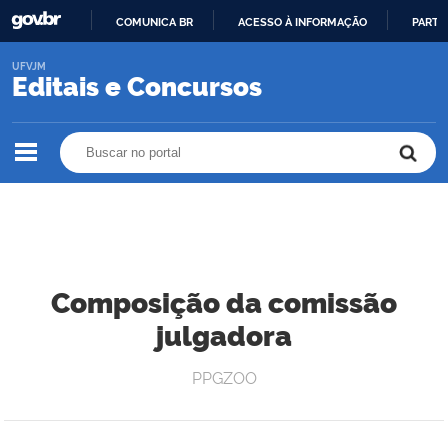
COMUNICA BR
ACESSO À INFORMAÇÃO
PARTI
IR
UFVJM
PARA
Editais e Concursos
O
CONTEÚDO
Buscar no portal
Buscar no portal
Composição da comissão
julgadora
PPGZOO