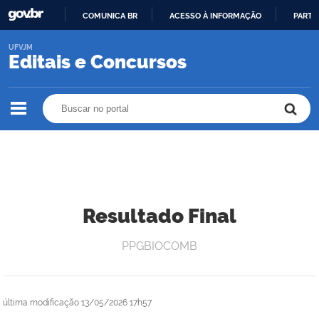
COMUNICA BR
ACESSO À INFORMAÇÃO
PARTI
IR
UFVJM
PARA
Editais e Concursos
O
CONTEÚDO
Buscar no portal
Buscar no portal
Resultado Final
PPGBIOCOMB
última modificação
13/05/2026 17h57