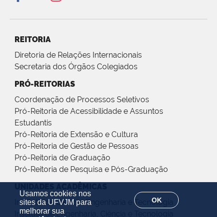
REITORIA
Diretoria de Relações Internacionais
Secretaria dos Órgãos Colegiados
PRÓ-REITORIAS
Coordenação de Processos Seletivos
Pró-Reitoria de Acessibilidade e Assuntos
Estudantis
Pró-Reitoria de Extensão e Cultura
Pró-Reitoria de Gestão de Pessoas
Pró-Reitoria de Graduação
Pró-Reitoria de Pesquisa e Pós-Graduação
UNIDADES ACADÊMICAS
Usamos cookies nos
OK
Instituto de Ciência, Engenharia e Tecnologia
sites da UFVJM para
melhorar sua
Instituto de Engenharia, Ciência e Tecnologia