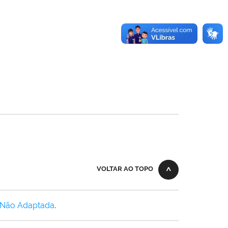
VOLTAR AO TOPO
 Não Adaptada
.