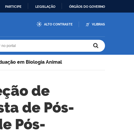
PARTICIPE
LEGISLAÇÃO
ÓRGÃOS DO GOVERNO
ALTO CONTRASTE
VLIBRAS
r no portal
r no portal
duação em Biologia Animal
eção de
sta de Pós-
e Pós-