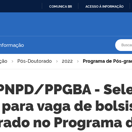
COMUNICA BR
ACESSO À INFORMAÇÃO
IR
PARA
O
CONTEÚDO
Busca
Busca
Informação
ação
Pós-Doutorado
2022
Programa de Pós-gra
 PNPD/PPGBA - Sel
para vaga de bolsi
rado no Programa d