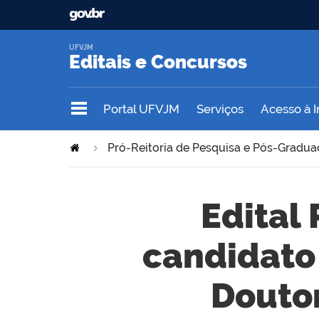
UFVJM
Editais e Concursos
Portal UFVJM
Serviços
Acesso à 
Pró-Reitoria de Pesquisa e Pós-Gradu
Edital
candidato 
Douto