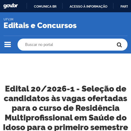
COMUNICA BR
ACESSO À INFORMAÇÃO
PARTI
IR
UFVJM
PARA
Editais e Concursos
O
CONTEÚDO
Buscar no portal
Buscar no portal
Edital 20/2026-1 - Seleção de
candidatos às vagas ofertadas
para o curso de Residência
Multiprofissional em Saúde do
Idoso para o primeiro semestre