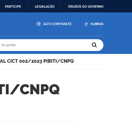
PARTICIPE
LEGISLAÇÃO
ÓRGÃOS DO GOVERNO
ALTO CONTRASTE
VLIBRAS
r no portal
r no portal
TAL CICT 002/2023 PIBITI/CNPQ
ITI/CNPQ