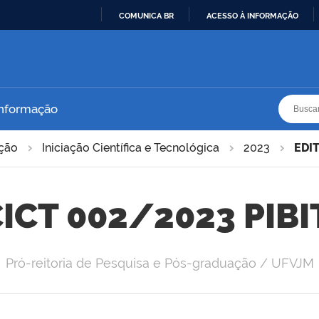
COMUNICA BR
ACESSO À INFORMAÇÃO
IR
PARA
O
CONTEÚDO
Busca
Busca
Informação
ação
Iniciação Científica e Tecnológica
2023
EDI
CICT 002/2023 PIB
Pró-reitoria de Pesquisa e Pós-graduação / UFVJM