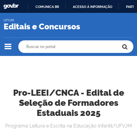
COMUNICA BR
ACESSO À INFORMAÇÃO
PARTI
IR
UFVJM
PARA
Editais e Concursos
O
CONTEÚDO
Buscar no portal
Buscar no portal
Pro-LEEI/CNCA - Edital de
Seleção de Formadores
Estaduais 2025
Programa Leitura e Escrita na Educação Infantil/UFVJM