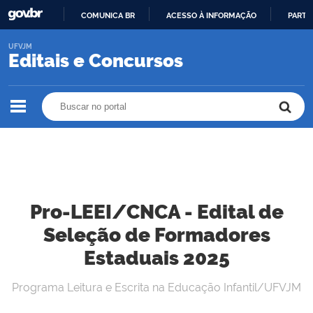
COMUNICA BR
ACESSO À INFORMAÇÃO
PARTI
IR
UFVJM
PARA
Editais e Concursos
O
CONTEÚDO
Buscar no portal
Buscar no portal
Pro-LEEI/CNCA - Edital de
Seleção de Formadores
Estaduais 2025
Programa Leitura e Escrita na Educação Infantil/UFVJM