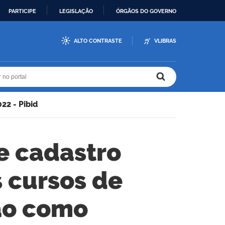
PARTICIPE
LEGISLAÇÃO
ÓRGÃOS DO GOVERNO
ALTO CONTRASTE
VLIBRAS
r no portal
r no portal
22 - Pibid
e cadastro
 cursos de
ção como