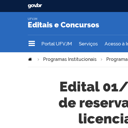
UFVJM
Editais e Concursos
Portal UFVJM
Serviços
Acesso à 
Programas Institucionais
Programa 
Edital 01
de reserv
licenci