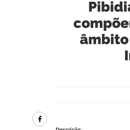
Pibid
compõem
âmbito
Descrição: