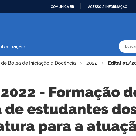
COMUNICA BR
ACESSO À INFORMAÇÃO
IR
PARA
O
CONTEÚDO
Busca
Busca
Informação
de Bolsa de Iniciação à Docência
2022
Edital 01/20
/2022 - Formação d
a de estudantes dos
atura para a atua