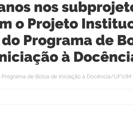
ianos nos subprojet
 o Projeto Instituc
 do Programa de Bo
Iniciação à Docênci
Programa de Bolsa de Iniciação à Docência/UFVJM