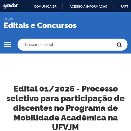
COMUNICA BR
ACESSO À INFORMAÇÃO
PARTI
IR
UFVJM
PARA
Editais e Concursos
O
CONTEÚDO
Buscar no portal
Buscar no portal
Edital 01/2026 - Processo
seletivo para participação de
discentes no Programa de
Mobilidade Acadêmica na
UFVJM