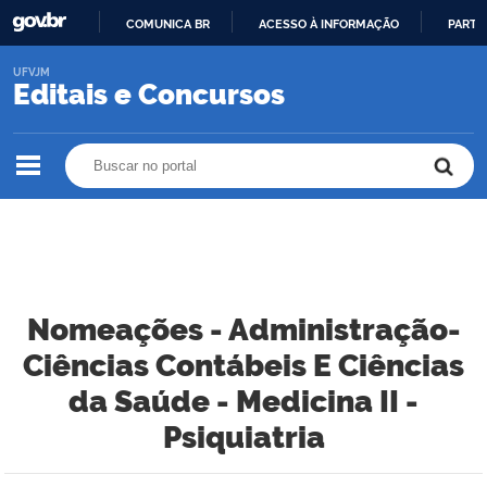
COMUNICA BR
ACESSO À INFORMAÇÃO
PARTI
IR
UFVJM
PARA
Editais e Concursos
O
CONTEÚDO
Buscar no portal
Buscar no portal
Nomeações - Administração-
Ciências Contábeis E Ciências
da Saúde - Medicina II -
Psiquiatria