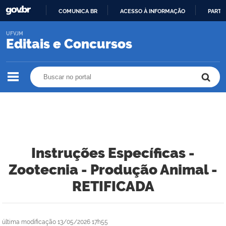
COMUNICA BR
ACESSO À INFORMAÇÃO
PARTI
IR
UFVJM
PARA
Editais e Concursos
O
CONTEÚDO
Buscar no portal
Buscar no portal
Instruções Específicas -
Zootecnia - Produção Animal -
RETIFICADA
última modificação
13/05/2026 17h55