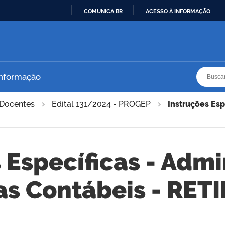
COMUNICA BR
ACESSO À INFORMAÇÃO
IR
PARA
O
CONTEÚDO
Busca
Busca
Informação
Docentes
Edital 131/2024 - PROGEP
Instruções Esp
 Específicas - Admi
as Contábeis - RET