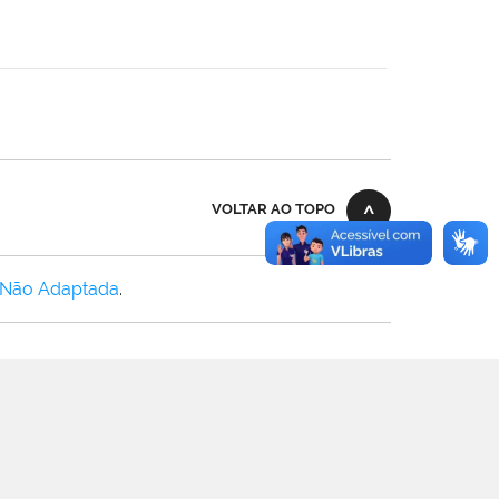
VOLTAR AO TOPO
 Não Adaptada
.