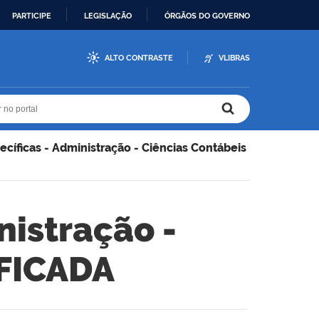
PARTICIPE
LEGISLAÇÃO
ÓRGÃOS DO GOVERNO
ALTO CONTRASTE
VLIBRAS
r no portal
r no portal
ecíficas - Administração - Ciências Contábeis
nistração -
IFICADA