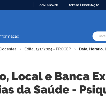
COMUNICA BR
ACESSO À INFORMAÇÃO
IR
PARA
O
CONTEÚDO
Busca
Busca
Informação
Docentes
Edital 131/2024 - PROGEP
Data, Horário,
io, Local e Banca E
as da Saúde - Psiq