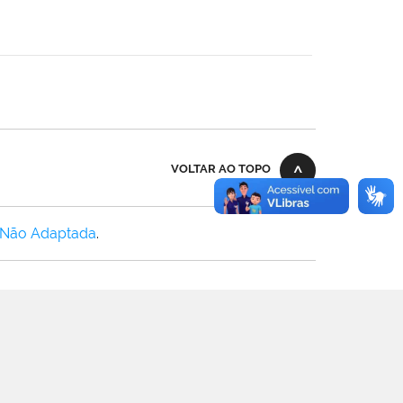
VOLTAR AO TOPO
 Não Adaptada
.