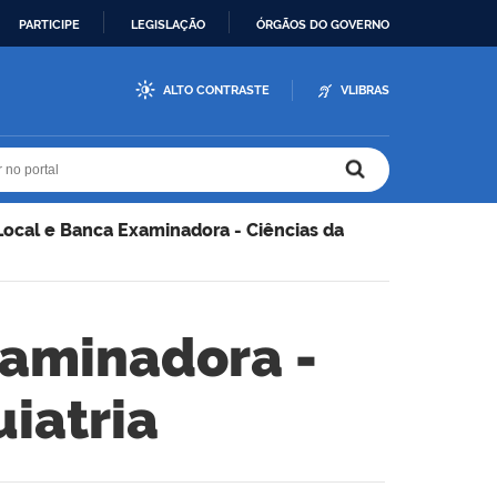
PARTICIPE
LEGISLAÇÃO
ÓRGÃOS DO GOVERNO
ALTO CONTRASTE
VLIBRAS
r no portal
r no portal
 Local e Banca Examinadora - Ciências da
xaminadora -
uiatria