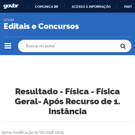
COMUNICA BR
ACESSO À INFORMAÇÃO
PARTI
IR
UFVJM
PARA
Editais e Concursos
O
CONTEÚDO
Buscar no portal
Buscar no portal
Resultado - Física - Física
Geral- Após Recurso de 1.
Instância
última modificação
12/06/2026 12h25