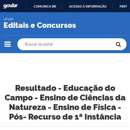
COMUNICA BR
ACESSO À INFORMAÇÃO
PARTI
IR
UFVJM
PARA
Editais e Concursos
O
CONTEÚDO
Buscar no portal
Buscar no portal
Resultado - Educação do
Campo - Ensino de Ciências da
Natureza - Ensino de Física -
Pós- Recurso de 1ª Instância