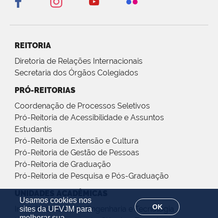
REITORIA
Diretoria de Relações Internacionais
Secretaria dos Órgãos Colegiados
PRÓ-REITORIAS
Coordenação de Processos Seletivos
Pró-Reitoria de Acessibilidade e Assuntos
Estudantis
Pró-Reitoria de Extensão e Cultura
Pró-Reitoria de Gestão de Pessoas
Pró-Reitoria de Graduação
Pró-Reitoria de Pesquisa e Pós-Graduação
UNIDADES ACADÊMICAS
Usamos cookies nos
OK
Instituto de Ciência, Engenharia e Tecnologia
sites da UFVJM para
melhorar sua