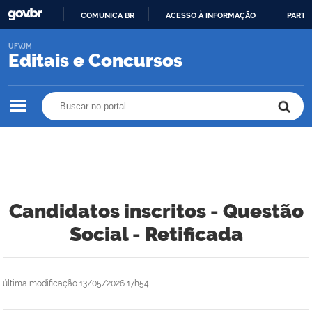
COMUNICA BR
ACESSO À INFORMAÇÃO
PARTI
IR
UFVJM
PARA
Editais e Concursos
O
CONTEÚDO
Buscar no portal
Buscar no portal
Candidatos inscritos - Questão
Social - Retificada
última modificação
13/05/2026 17h54