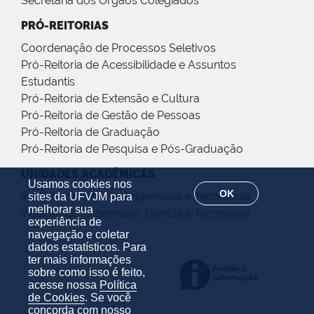
Secretaria dos Órgãos Colegiados
PRÓ-REITORIAS
Coordenação de Processos Seletivos
Pró-Reitoria de Acessibilidade e Assuntos
Estudantis
Pró-Reitoria de Extensão e Cultura
Pró-Reitoria de Gestão de Pessoas
Pró-Reitoria de Graduação
Pró-Reitoria de Pesquisa e Pós-Graduação
UNIDADES ACADÊMICAS
Usamos cookies nos
OK
Instituto de Ciência, Engenharia e Tecnologia
sites da UFVJM para
melhorar sua
Instituto de Engenharia, Ciência e Tecnologia
experiência de
navegação e coletar
dados estatísticos. Para
ter mais informações
sobre como isso é feito,
acesse nossa
Política
de Cookies
. Se você
concorda com nosso