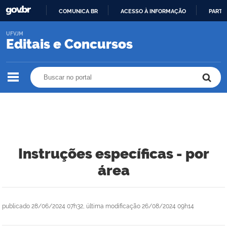
COMUNICA BR
ACESSO À INFORMAÇÃO
PARTI
IR
UFVJM
PARA
Editais e Concursos
O
CONTEÚDO
Buscar no portal
Buscar no portal
Instruções específicas - por
área
publicado
28/06/2024 07h32,
última modificação
26/08/2024 09h14