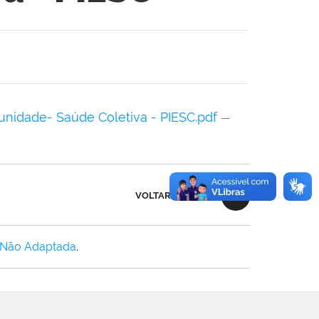
unidade- Saúde Coletiva - PIESC.pdf
—
VOLTAR AO TOPO
 Não Adaptada
.