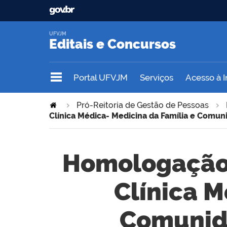
UFVJM
Editais e Concursos
Portal UFVJM
Serviços
Acesso à 
Pró-Reitoria de Gestão de Pessoas
Clínica Médica- Medicina da Família e Comun
Homologação -
Clínica M
Comunida