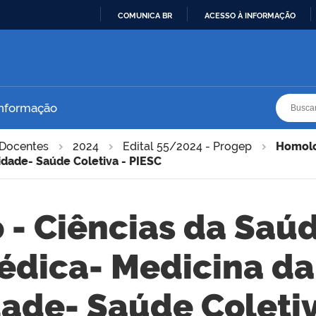
COMUNICA BR
ACESSO À INFORMAÇÃO
IR
PARA
O
CONTEÚDO
Busca
Busca
Informação
Docentes
2024
Edital 55/2024 - Progep
Homolo
idade- Saúde Coletiva - PIESC
 Ciências da Saúd
édica- Medicina da
de- Saúde Coletiv