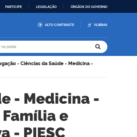
PARTICIPE
LEGISLAÇÃO
ÓRGÃOS DO GOVERNO
ALTO CONTRASTE
VLIBRAS
r no portal
r no portal
gação - Ciências da Saúde - Medicina -
e - Medicina -
 Família e
a - PIESC