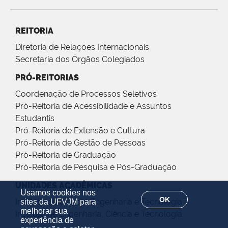
REITORIA
Diretoria de Relações Internacionais
Secretaria dos Órgãos Colegiados
PRÓ-REITORIAS
Coordenação de Processos Seletivos
Pró-Reitoria de Acessibilidade e Assuntos
Estudantis
Pró-Reitoria de Extensão e Cultura
Pró-Reitoria de Gestão de Pessoas
Pró-Reitoria de Graduação
Pró-Reitoria de Pesquisa e Pós-Graduação
UNIDADES ACADÊMICAS
Usamos cookies nos
OK
Instituto de Ciência, Engenharia e Tecnologia
sites da UFVJM para
melhorar sua
Instituto de Engenharia, Ciência e Tecnologia
experiência de