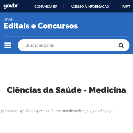
COMUNICA BR
ACESSO À INFORMAÇÃO
PARTI
IR
UFVJM
PARA
Editais e Concursos
O
CONTEÚDO
Buscar no portal
Buscar no portal
Ciências da Saúde - Medicina
publicado
24/06/2024 21h00,
última modificação
13/05/2026 17h54