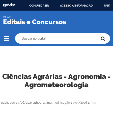
COMUNICA BR
ACESSO À INFORMAÇÃO
PARTI
IR
UFVJM
PARA
Editais e Concursos
O
CONTEÚDO
Buscar no portal
Buscar no portal
Ciências Agrárias - Agronomia -
Agrometeorologia
publicado
24/06/2024 21h00,
última modificação
13/05/2026 17h54