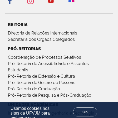
REITORIA
Diretoria de Relações Internacionais
Secretaria dos Órgãos Colegiados
PRÓ-REITORIAS
Coordenação de Processos Seletivos
Pró-Reitoria de Acessibilidade e Assuntos
Estudantis
Pró-Reitoria de Extensão e Cultura
Pró-Reitoria de Gestão de Pessoas
Pró-Reitoria de Graduação
Pró-Reitoria de Pesquisa e Pós-Graduação
UNIDADES ACADÊMICAS
Usamos cookies nos
OK
Instituto de Ciência, Engenharia e Tecnologia
sites da UFVJM para
melhorar sua