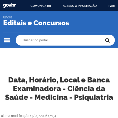
COMUNICA BR
ACESSO À INFORMAÇÃO
PARTI
IR
UFVJM
PARA
Editais e Concursos
O
CONTEÚDO
Buscar no portal
Buscar no portal
Data, Horário, Local e Banca
Examinadora - Ciência da
Saúde - Medicina - Psiquiatria
última modificação
13/05/2026 17h54