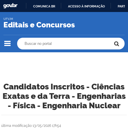
COMUNICA BR
ACESSO À INFORMAÇÃO
PARTI
IR
UFVJM
PARA
Editais e Concursos
O
CONTEÚDO
Buscar no portal
Buscar no portal
Candidatos Inscritos - Ciências
Exatas e da Terra - Engenharias
- Física - Engenharia Nuclear
última modificação
13/05/2026 17h54