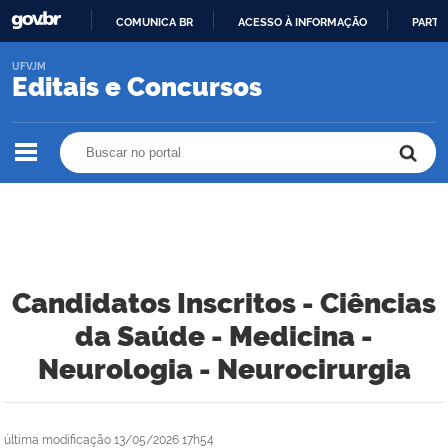
COMUNICA BR
ACESSO À INFORMAÇÃO
PARTI
IR
UFVJM
PARA
Editais e Concursos
O
CONTEÚDO
Buscar no portal
Buscar no portal
Candidatos Inscritos - Ciências
da Saúde - Medicina -
Neurologia - Neurocirurgia
última modificação
13/05/2026 17h54