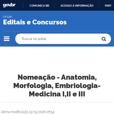
COMUNICA BR
ACESSO À INFORMAÇÃO
PARTI
IR
UFVJM
PARA
Editais e Concursos
O
CONTEÚDO
Buscar no portal
Buscar no portal
Nomeação - Anatomia,
Morfologia, Embriologia-
Medicina I,II e III
última modificação
13/05/2026 17h54