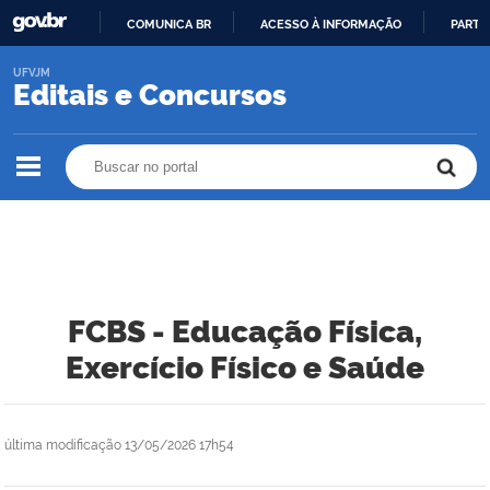
COMUNICA BR
ACESSO À INFORMAÇÃO
PARTI
IR
UFVJM
PARA
Editais e Concursos
O
CONTEÚDO
Buscar no portal
Buscar no portal
FCBS - Educação Física,
Exercício Físico e Saúde
última modificação
13/05/2026 17h54