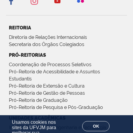
REITORIA
Diretoria de Relações Internacionais
Secretaria dos Órgãos Colegiados
PRÓ-REITORIAS
Coordenação de Processos Seletivos
Pró-Reitoria de Acessibilidade e Assuntos
Estudantis
Pró-Reitoria de Extensão e Cultura
Pró-Reitoria de Gestão de Pessoas
Pró-Reitoria de Graduação
Pró-Reitoria de Pesquisa e Pós-Graduação
UNIDADES ACADÊMICAS
Usamos cookies nos
OK
Instituto de Ciência, Engenharia e Tecnologia
sites da UFVJM para
melhorar sua