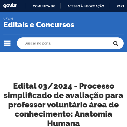
COMUNICA BR
ACESSO À INFORMAÇÃO
PARTI
IR
UFVJM
PARA
Editais e Concursos
O
CONTEÚDO
Buscar no portal
Buscar no portal
Edital 03/2024 - Processo
simplificado de avaliação para
professor voluntário área de
conhecimento: Anatomia
Humana