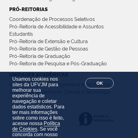
PRÓ-REITORIAS
Coordenação de Processos Seletivos
Pró-Reitoria de Acessibilidade e Assuntos
Estudantis
Pró-Reitoria de Extensão e Cultura
Pró-Reitoria de Gestão de Pessoas
Pró-Reitoria de Graduação
Pró-Reitoria de Pesquisa e Pós-Graduação
UNIDADES ACADÊMICAS
Usamos cookies nos
OK
Instituto de Ciência, Engenharia e Tecnologia
sites da UFVJM para
melhorar sua
Instituto de Engenharia, Ciência e Tecnologia
experiência de
navegação e coletar
dados estatísticos. Para
ter mais informações
sobre como isso é feito,
acesse nossa
Política
de Cookies
. Se você
concorda com nosso