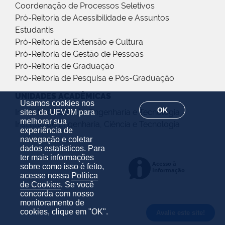
Coordenação de Processos Seletivos
Pró-Reitoria de Acessibilidade e Assuntos
Estudantis
Pró-Reitoria de Extensão e Cultura
Pró-Reitoria de Gestão de Pessoas
Pró-Reitoria de Graduação
Pró-Reitoria de Pesquisa e Pós-Graduação
UNIDADES ACADÊMICAS
Usamos cookies nos
OK
Instituto de Ciência, Engenharia e Tecnologia
sites da UFVJM para
melhorar sua
Instituto de Engenharia, Ciência e Tecnologia
experiência de
navegação e coletar
dados estatísticos. Para
ter mais informações
sobre como isso é feito,
acesse nossa
Política
de Cookies
. Se você
concorda com nosso
monitoramento de
cookies, clique em "OK".
Avalie este site!