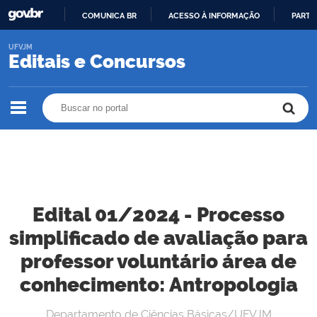
COMUNICA BR
ACESSO À INFORMAÇÃO
PARTI
IR
UFVJM
PARA
Editais e Concursos
O
CONTEÚDO
Buscar no portal
Buscar no portal
Edital 01/2024 - Processo
simplificado de avaliação para
professor voluntário área de
conhecimento: Antropologia
Departamento de Ciências Básicas/UFVJM