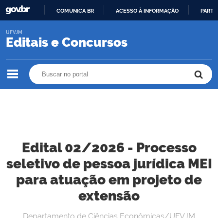
COMUNICA BR
ACESSO À INFORMAÇÃO
PARTI
IR
UFVJM
PARA
Editais e Concursos
O
CONTEÚDO
Buscar no portal
Buscar no portal
Edital 02/2026 - Processo
seletivo de pessoa jurídica MEI
para atuação em projeto de
extensão
Departamento de Ciências Econômicas/UFVJM