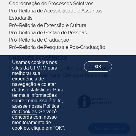
Coordenação de Processos Seletivos
Pró-Reitoria de Acessibilidade e Assuntos
Estudantis
Pró-Reitoria de Extensão e Cultura
Pró-Reitoria de Gestão de Pessoas
Pró-Reitoria de Graduação
Pró-Reitoria de Pesquisa e Pós-Graduação
UNIDADES ACADÊMICAS
Usamos cookies nos
OK
Instituto de Ciência, Engenharia e Tecnologia
sites da UFVJM para
melhorar sua
Instituto de Engenharia, Ciência e Tecnologia
experiência de
navegação e coletar
dados estatísticos. Para
ter mais informações
sobre como isso é feito,
acesse nossa
Política
de Cookies
. Se você
concorda com nosso
monitoramento de
cookies, clique em "OK".
Avalie este site!