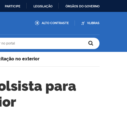
PARTICIPE
LEGISLAÇÃO
ÓRGÃOS DO GOVERNO
ALTO CONTRASTE
VLIBRAS
r no portal
r no portal
itação no exterior
olsista para
ior