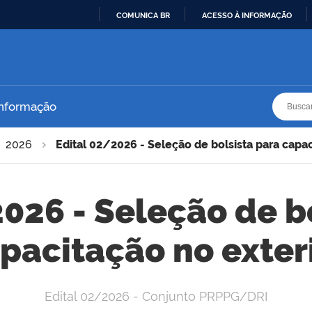
COMUNICA BR
ACESSO À INFORMAÇÃO
IR
PARA
O
CONTEÚDO
Busca
Busca
Informação
2026
Edital 02/2026 - Seleção de bolsista para capac
026 - Seleção de b
pacitação no exter
Edital 02/2026 - Conjunto PRPPG/DRI