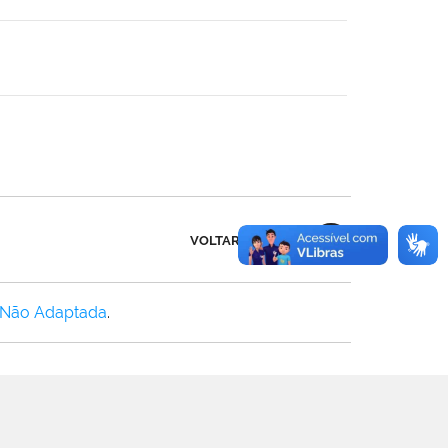
VOLTAR AO TOPO
 Não Adaptada
.