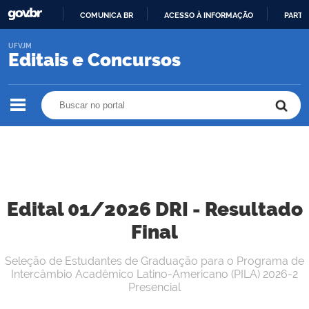
COMUNICA BR
ACESSO À INFORMAÇÃO
PARTI
IR
UFVJM
PARA
Editais e Concursos
O
CONTEÚDO
Buscar no portal
Buscar no portal
Edital 01/2026 DRI - Resultado
Final
Seleção de Estudantes de Graduação para o Programa de
Intercâmbio Acadêmico Latino-Americano (PILA) 2026-2
Presencial