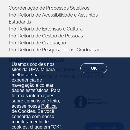
Coordenação de Processos Seletivos
Pró-Reitoria de Acessibilidade e Assuntos
Estudantis
Pró-Reitoria de Extensão e Cultura
Pró-Reitoria de Gestão de Pessoas
Pró-Reitoria de Graduação
Pró-Reitoria de Pesquisa e Pós-Graduação
UNIDADES ACADÊMICAS
Usamos cookies nos
OK
Instituto de Ciência, Engenharia e Tecnologia
sites da UFVJM para
melhorar sua
Instituto de Engenharia, Ciência e Tecnologia
experiência de
navegação e coletar
dados estatísticos. Para
ter mais informações
sobre como isso é feito,
acesse nossa
Política
de Cookies
. Se você
concorda com nosso
monitoramento de
cookies, clique em "OK".
Avalie este site!