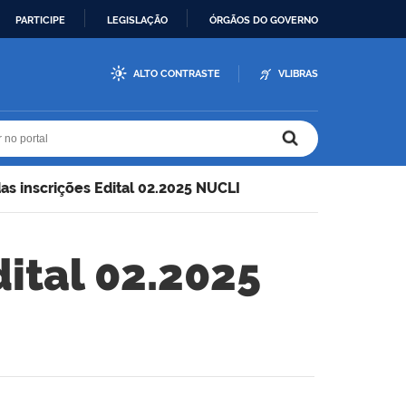
PARTICIPE
LEGISLAÇÃO
ÓRGÃOS DO GOVERNO
ALTO CONTRASTE
VLIBRAS
r no portal
r no portal
s inscrições Edital 02.2025 NUCLI
ital 02.2025