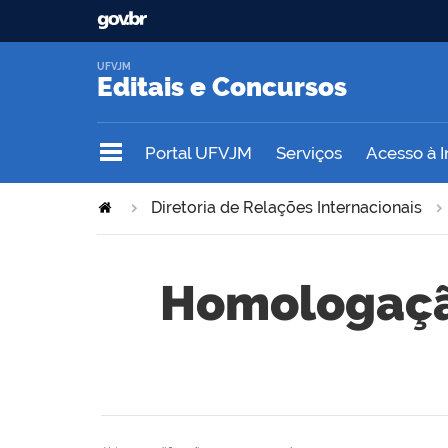
UFVJM
Editais e Concursos
Portal UFVJM
Serviços
Acesso à 
Diretoria de Relações Internacionais
Homologação