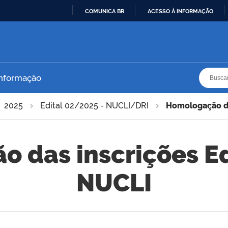
COMUNICA BR
ACESSO À INFORMAÇÃO
IR
PARA
O
CONTEÚDO
Busca
Busca
Informação
2025
Edital 02/2025 - NUCLI/DRI
Homologação da
 das inscrições Ed
NUCLI