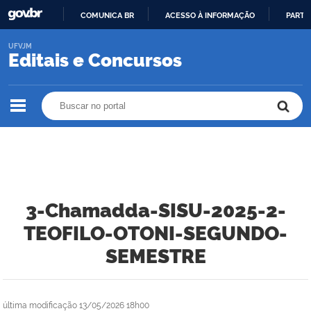
COMUNICA BR
ACESSO À INFORMAÇÃO
PARTI
IR
UFVJM
PARA
Editais e Concursos
O
CONTEÚDO
Buscar no portal
Buscar no portal
3-Chamadda-SISU-2025-2-
TEOFILO-OTONI-SEGUNDO-
SEMESTRE
última modificação
13/05/2026 18h00