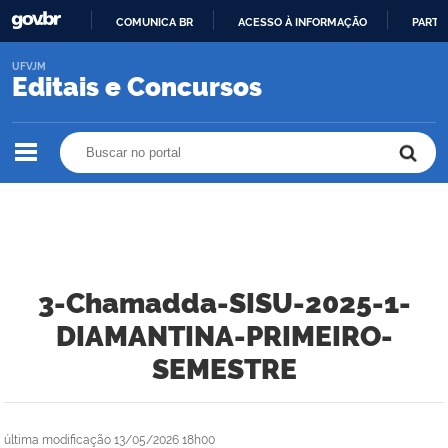
COMUNICA BR
ACESSO À INFORMAÇÃO
PARTI
IR
UFVJM
PARA
Editais e Concursos
O
CONTEÚDO
Buscar no portal
Buscar no portal
3-Chamadda-SISU-2025-1-
DIAMANTINA-PRIMEIRO-
SEMESTRE
última modificação
13/05/2026 18h00