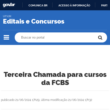
COMUNICA BR
ACESSO À INFORMAÇÃO
PARTI
IR
UFVJM
PARA
Editais e Concursos
O
CONTEÚDO
Buscar no portal
Buscar no portal
Terceira Chamada para cursos
da FCBS
publicado
21/06/2024 17h29,
última modificação
21/06/2024 17h32