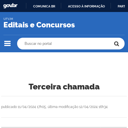
COMUNICA BR
ACESSO À INFORMAÇÃO
PARTI
IR
UFVJM
PARA
Editais e Concursos
O
CONTEÚDO
Buscar no portal
Buscar no portal
Terceira chamada
publicado
11/04/2024 17h05,
última modificação
12/04/2024 16h34