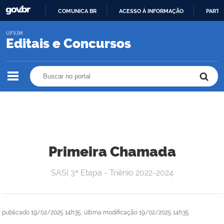
COMUNICA BR
ACESSO À INFORMAÇÃO
PARTI
IR
UFVJM
PARA
Editais e Concursos
O
CONTEÚDO
Buscar no portal
Buscar no portal
Primeira Chamada
SASI 3ª Etapa - Triênio 2022-2024
publicado
19/02/2025 14h35,
última modificação
19/02/2025 14h35