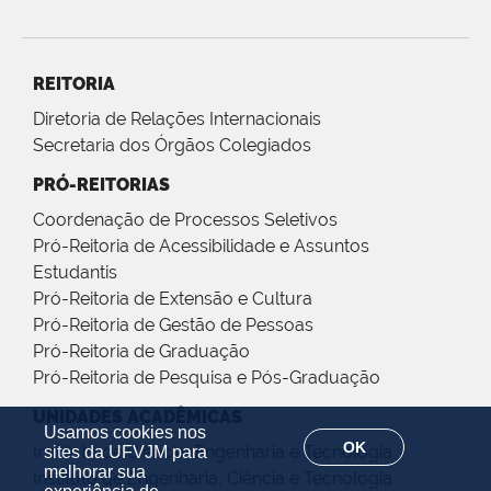
REITORIA
Diretoria de Relações Internacionais
Secretaria dos Órgãos Colegiados
PRÓ-REITORIAS
Coordenação de Processos Seletivos
Pró-Reitoria de Acessibilidade e Assuntos
Estudantis
Pró-Reitoria de Extensão e Cultura
Pró-Reitoria de Gestão de Pessoas
Pró-Reitoria de Graduação
Pró-Reitoria de Pesquisa e Pós-Graduação
UNIDADES ACADÊMICAS
Usamos cookies nos
OK
Instituto de Ciência, Engenharia e Tecnologia
sites da UFVJM para
melhorar sua
Instituto de Engenharia, Ciência e Tecnologia